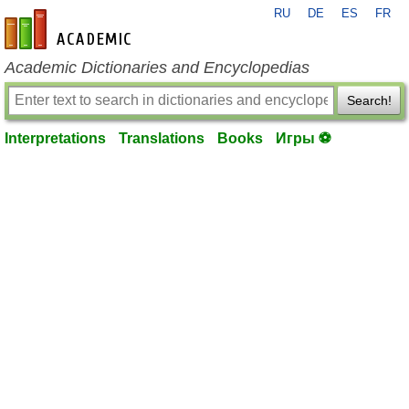
RU
DE
ES
FR
en-academic.com
Academic Dictionaries and Encyclopedias
Search!
Interpretations
Translations
Books
Игры ⚽