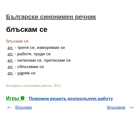
Български синонимен речник
блъскам се
блъскам се
гл.
-
трепя се, изморявам се
гл.
-
работя, трудя се
гл.
-
натискам се, притискам се
гл.
-
сблъсквам се
гл.
-
удрям се
Български синонимен речник
.
2013
.
Игры ⚽
Поможем решить контрольную работу
блъскам
блъскане