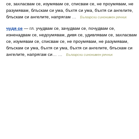
се, захласвам се, изумявам се, списвам се, не проумявам, не
разумявам, блъскам си ума, бъхтя си ума, бъхтя си ангелите,
блъскам си ангелите, напрягам …
Български синонимен речник
чудя се
— гл. учудвам се, зачудвам се, почудвам се,
изненадвам се, недоумявам, дивя се, удивлявам се, захласвам
се, изумявам се, списвам се, не проумявам, не разумявам,
блъскам си ума, бъхтя си ума, бъхтя си ангелите, блъскам си
ангелите, напрягам си… …
Български синонимен речник