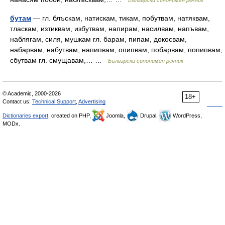
Български синонимен речник
бутам
— гл. блъскам, натискам, тикам, побутвам, натяквам,
тласкам, изтиквам, избутвам, напирам, насилвам, напъвам,
наблягам, силя, мушкам гл. барам, пипам, докосвам,
набарвам, набутвам, напипвам, опипвам, побарвам, попипвам,
сбутвам гл. смущавам,… …
Български синонимен речник
© Academic, 2000-2026
18+
Contact us:
Technical Support
,
Advertising
Dictionaries export
, created on PHP,
Joomla,
Drupal,
WordPress,
MODx.