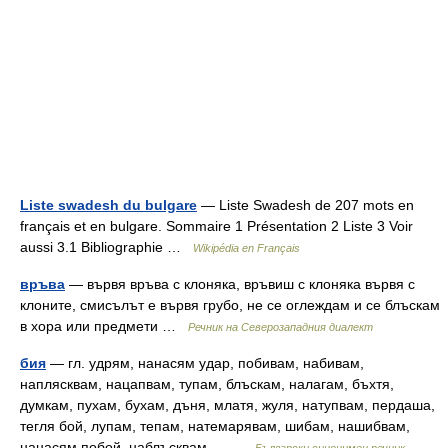
Liste swadesh du bulgare
— Liste Swadesh de 207 mots en
français et en bulgare. Sommaire 1 Présentation 2 Liste 3 Voir
aussi 3.1 Bibliographie …
Wikipédia en Français
връва
— вървя връва с клоняка, връвиш с клоняка вървя с
клоните, смисълът е вървя грубо, не се оглеждам и се блъскам
в хора или предмети …
Речник на Северозападния диалект
бия
— гл. удрям, нанасям удар, побивам, набивам,
наплясквам, нацапвам, тупам, блъскам, налагам, бъхтя,
думкам, пухам, бухам, дъня, млатя, жуля, натупвам, пердаша,
тегля бой, лупам, тепам, натемарявам, шибам, нашибвам,
нанасям побой, наблъсквам,… …