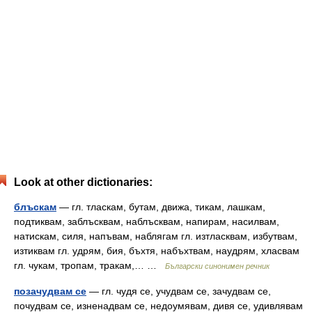
Look at other dictionaries:
блъскам
— гл. тласкам, бутам, движа, тикам, лашкам,
подтиквам, заблъсквам, наблъсквам, напирам, насилвам,
натискам, силя, напъвам, наблягам гл. изтласквам, избутвам,
изтиквам гл. удрям, бия, бъхтя, набъхтвам, наудрям, хласвам
гл. чукам, тропам, тракам,… …
Български синонимен речник
позачудвам се
— гл. чудя се, учудвам се, зачудвам се,
почудвам се, изненадвам се, недоумявам, дивя се, удивлявам